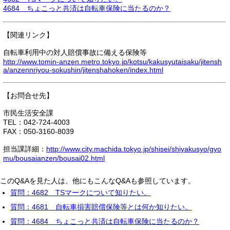
4684 ちょこっと共済は自転車保険に当たるのか？
【関連リンク】
自転車利用中の対人賠償事故に備える保険等
http://www.tomin-anzen.metro.tokyo.jp/kotsu/kakusyutaisaku/jitensh
a/anzennriyou-sokushin/jitenshahoken/index.html
【お問合せ先】
市民生活安全課
TEL：042-724-4003
FAX：050-3160-8039
担当課詳細：
http://www.city.machida.tokyo.jp/shisei/shiyakusyo/gyo
mu/bousaianzen/bousai02.html
このQ&Aを見た人は、他にもこんなQ&Aも参照しています。
質問：4682 TSマークについて知りたい。
質問：4681 自転車損害賠償保険等とは何か知りたい。
質問：4684 ちょこっと共済は自転車保険に当たるのか？