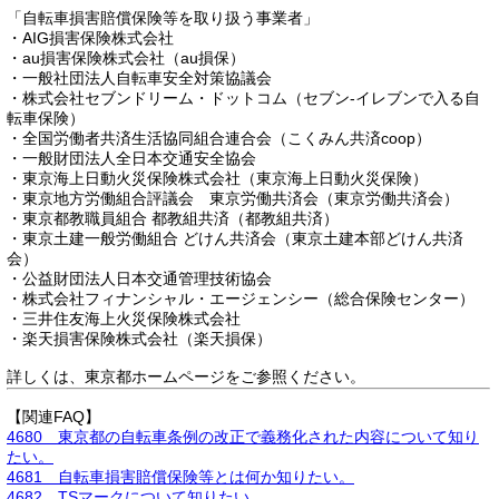
「自転車損害賠償保険等を取り扱う事業者」
・AIG損害保険株式会社
・au損害保険株式会社（au損保）
・一般社団法人自転車安全対策協議会
・株式会社セブンドリーム・ドットコム（セブン-イレブンで入る自
転車保険）
・全国労働者共済生活協同組合連合会（こくみん共済coop）
・一般財団法人全日本交通安全協会
・東京海上日動火災保険株式会社（東京海上日動火災保険）
・東京地方労働組合評議会 東京労働共済会（東京労働共済会）
・東京都教職員組合 都教組共済（都教組共済）
・東京土建一般労働組合 どけん共済会（東京土建本部どけん共済
会）
・公益財団法人日本交通管理技術協会
・株式会社フィナンシャル・エージェンシー（総合保険センター）
・三井住友海上火災保険株式会社
・楽天損害保険株式会社（楽天損保）
詳しくは、東京都ホームページをご参照ください。
【関連FAQ】
4680 東京都の自転車条例の改正で義務化された内容について知り
たい。
4681 自転車損害賠償保険等とは何か知りたい。
4682 TSマークについて知りたい。