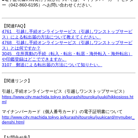
ー（042-860-6195）へお問い合わせください。
【関連FAQ】
4761 引越し手続オンラインサービス（引越しワンストップサービ
ス）による転出届の方法について教えてください。
4768 引越し手続オンラインサービス（引越しワンストップサービ
ス）とは何ですか？
3045 住所異動の手続（転入・転出・転居・海外転入・海外転出）
や印鑑登録はどこでできますか。
3107 郵送による転出届の方法について知りたい。
【関連リンク】
引越し手続オンラインサービス（引越しワンストップサービス）
https://www.city.machida.tokyo.jp/kurashi/touroku/juuki/hikkosioss.ht
ml
マイナンバーカード（個人番号カード）の電子証明書について
http://www.city.machida.tokyo.jp/kurashi/touroku/juukicard/mynuber_
denshi.html
【お問合せ先】