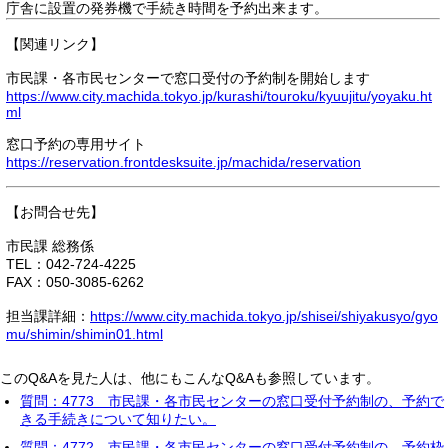
庁舎に設置の発券機で手続き時間を予約出来ます。
【関連リンク】
市民課・各市民センターで窓口受付の予約制を開始します
https://www.city.machida.tokyo.jp/kurashi/touroku/kyuujitu/yoyaku.ht
ml
窓口予約の専用サイト
https://reservation.frontdesksuite.jp/machida/reservation
【お問合せ先】
市民課 総務係
TEL：042-724-4225
FAX：050-3085-6262
担当課詳細：
https://www.city.machida.tokyo.jp/shisei/shiyakusyo/gyo
mu/shimin/shimin01.html
このQ&Aを見た人は、他にもこんなQ&Aも参照しています。
質問：4773 市民課・各市民センターの窓口受付予約制の、予約で
きる手続きについて知りたい。
質問：4772 市民課・各市民センターの窓口受付予約制の、予約枠