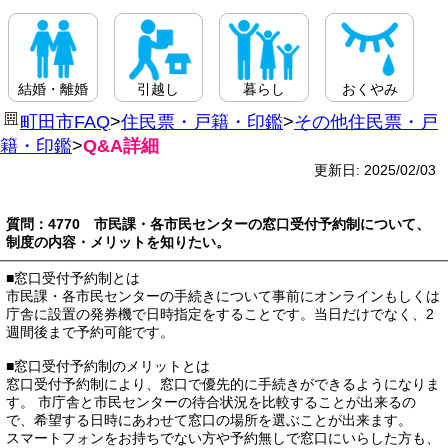
結婚・離婚
引越し
暮らし
おくやみ
町田市FAQ
>
住民票・戸籍・印鑑
>
その他住民票・戸
籍・印鑑
>
Q&A詳細
更新日: 2025/02/03
質問：4770 市民課・各市民センターの窓口受付予約制について、
制度の内容・メリットを知りたい。
■窓口受付予約制とは
市民課・各市民センターの手続きについて事前にオンラインもしくは
庁舎に設置の発券機で日時指定をすることです。当日だけでなく、2
週間後まで予約可能です。
■窓口受付予約制のメリットとは
窓口受付予約制により、窓口で優先的に手続きができるようになりま
す。 市庁舎と市民センターの待合状況を比較することが出来るの
で、希望する日時にあわせて窓口の場所を選ぶことが出来ます。
スマートフォンをお持ちでない方や予約無しで窓口にいらした方も、