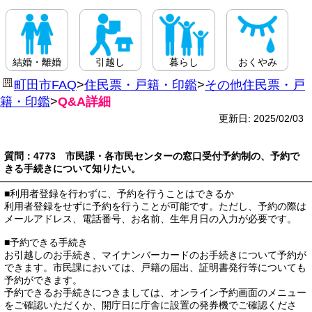
結婚・離婚
引越し
暮らし
おくやみ
町田市FAQ
>
住民票・戸籍・印鑑
>
その他住民票・戸
籍・印鑑
>
Q&A詳細
更新日: 2025/02/03
質問：4773 市民課・各市民センターの窓口受付予約制の、予約で
きる手続きについて知りたい。
■利用者登録を行わずに、予約を行うことはできるか
利用者登録をせずに予約を行うことが可能です。ただし、予約の際は
メールアドレス、電話番号、お名前、生年月日の入力が必要です。
■予約できる手続き
お引越しのお手続き、マイナンバーカードのお手続きについて予約が
できます。市民課においては、戸籍の届出、証明書発行等についても
予約ができます。
予約できるお手続きにつきましては、オンライン予約画面のメニュー
をご確認いただくか、開庁日に庁舎に設置の発券機でご確認くださ