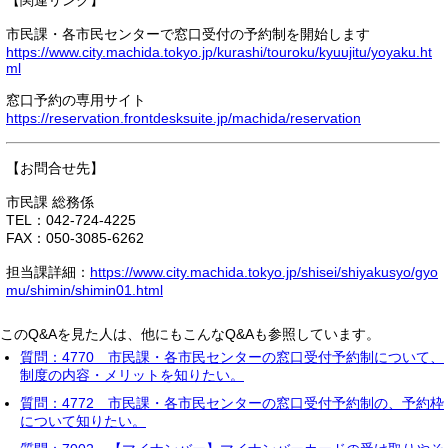
【関連リンク】
市民課・各市民センターで窓口受付の予約制を開始します
https://www.city.machida.tokyo.jp/kurashi/touroku/kyuujitu/yoyaku.ht
ml
窓口予約の専用サイト
https://reservation.frontdesksuite.jp/machida/reservation
【お問合せ先】
市民課 総務係
TEL：042-724-4225
FAX：050-3085-6262
担当課詳細：
https://www.city.machida.tokyo.jp/shisei/shiyakusyo/gyo
mu/shimin/shimin01.html
このQ&Aを見た人は、他にもこんなQ&Aも参照しています。
質問：4770 市民課・各市民センターの窓口受付予約制について、
制度の内容・メリットを知りたい。
質問：4772 市民課・各市民センターの窓口受付予約制の、予約枠
について知りたい。