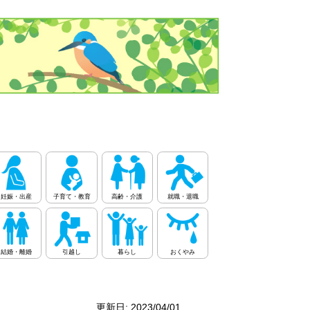
妊娠・出産
子育て・教育
高齢・介護
就職・退職
結婚・離婚
引越し
暮らし
おくやみ
更新日: 2023/04/01