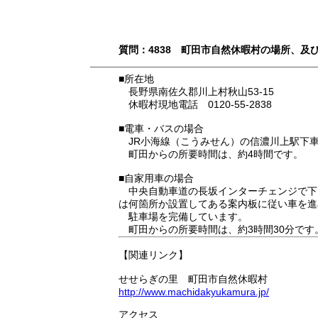
質問：4838 町田市自然休暇村の場所、及
■所在地
長野県南佐久郡川上村秋山53-15
休暇村現地電話 0120-55-2838
■電車・バスの場合
JR小海線（こうみせん）の信濃川上駅下
町田からの所要時間は、約4時間です。
■自家用車の場合
中央自動車道の長坂インターチェンジで下り
は何箇所か設置してある案内板に従い車を進
駐車場を完備しています。
町田からの所要時間は、約3時間30分です
【関連リンク】
せせらぎの里 町田市自然休暇村
http://www.machidakyukamura.jp/
アクセス