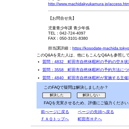
http://www.machidakyukamura.jp/access.ht
【お問合せ先】
児童青少年課 青少年係
TEL：042-724-4097
FAX：050-3101-8380
担当課詳細：
https://kosodate-machida.tokyo.
このQ&Aを見た人は、他にもこんなQ&Aも参照し
質問：4832 町田市自然休暇村の予約の空き
質問：3558 町田市自然休暇村の予約方法に
質問：4840 町田市自然休暇村が実施する主
このFAQで疑問は解決しましたか？
FAQを充実させるため、評価にご協力ください
前ぺージに戻る
ページの先頭へ戻る
ＦＡＱトップへ
町田市ＨＰへ