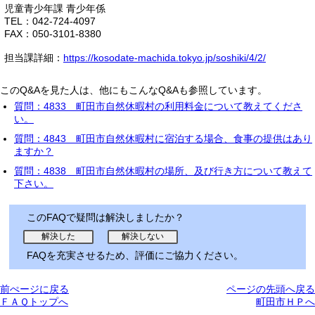
児童青少年課 青少年係
TEL：042-724-4097
FAX：050-3101-8380
担当課詳細：
https://kosodate-machida.tokyo.jp/soshiki/4/2/
このQ&Aを見た人は、他にもこんなQ&Aも参照しています。
質問：4833 町田市自然休暇村の利用料金について教えてくださ
い。
質問：4843 町田市自然休暇村に宿泊する場合、食事の提供はあり
ますか？
質問：4838 町田市自然休暇村の場所、及び行き方について教えて
下さい。
このFAQで疑問は解決しましたか？
FAQを充実させるため、評価にご協力ください。
前ぺージに戻る
ページの先頭へ戻る
ＦＡＱトップへ
町田市ＨＰへ