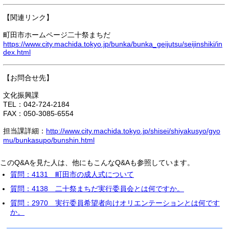
【関連リンク】
町田市ホームページ二十祭まちだ
https://www.city.machida.tokyo.jp/bunka/bunka_geijutsu/seijinshiki/in
dex.html
【お問合せ先】
文化振興課
TEL：042-724-2184
FAX：050-3085-6554
担当課詳細：
http://www.city.machida.tokyo.jp/shisei/shiyakusyo/gyo
mu/bunkasupo/bunshin.html
このQ&Aを見た人は、他にもこんなQ&Aも参照しています。
質問：4131 町田市の成人式について
質問：4138 二十祭まちだ実行委員会とは何ですか。
質問：2970 実行委員希望者向けオリエンテーションとは何です
か。