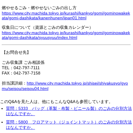
燃やせるごみ・燃やせないごみの出し方
https://www.city.machida.tokyo.jp/kurashi/kankyo/gomi/gominowakek
ata/gomi-dashikata/kanenhunen/iipan01.html
収集日について（資源とごみの収集カレンダー）
https://www.city.machida.tokyo.jp/kurashi/kankyo/gomi/gominowakek
ata/gomi-dashikata/syuusyuu/index.html
【お問合せ先】
ごみ収集課 ごみ相談係
TEL：042-797-7111
FAX：042-797-7158
担当課詳細：
http://www.city.machida.tokyo.jp/shisei/shiyakusyo/gyo
mu/seisou/seisou04.html
このQ&Aを見た人は、他にもこんなQ&Aも参照しています。
質問：5333 バッグ（革製・布製・ビニール製）のごみの分別方法
はなんですか。
質問：5800 フロアマット（ジョイントマット）のごみの分別方法
はなんですか。