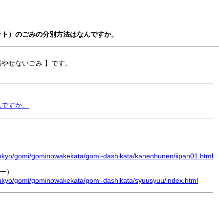
マット）のごみの分別方法はなんですか。
やせないごみ 】です。
んですか。
/kankyo/gomi/gominowakekata/gomi-dashikata/kanenhunen/iipan01.html
ー）
kankyo/gomi/gominowakekata/gomi-dashikata/syuusyuu/index.html