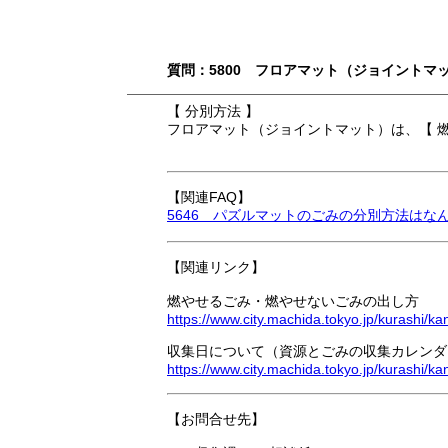
質問：5800 フロアマット（ジョイント
【 分別方法 】
フロアマット（ジョイントマット）は、【 燃
【関連FAQ】
5646 パズルマットのごみの分別方法はな
【関連リンク】
燃やせるごみ・燃やせないごみの出し方
https://www.city.machida.tokyo.jp/kurashi
収集日について（資源とごみの収集カレンダ
https://www.city.machida.tokyo.jp/kurashi/
【お問合せ先】