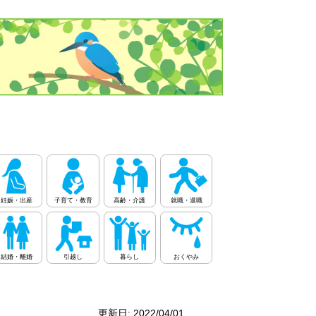
妊娠・出産
子育て・教育
高齢・介護
就職・退職
結婚・離婚
引越し
暮らし
おくやみ
更新日: 2022/04/01