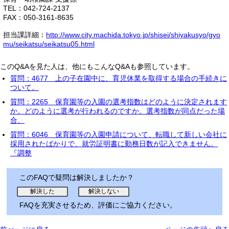
TEL：042-724-2137
FAX：050-3161-8635
担当課詳細：
http://www.city.machida.tokyo.jp/shisei/shiyakusyo/gyo
mu/seikatsu/seikatsu05.html
このQ&Aを見た人は、他にもこんなQ&Aも参照しています。
質問：4677 上の子在園中に、育児休業を取得する場合の手続きに
ついて。
質問：2265 保育園等の入園の選考指数はどのように決定されます
か。どのように選考が行われるのですか。選考指数が同点だった場
合、
質問：6046 保育園等の入園申請について、転職して新しい会社に
採用されたばかりで、就労証明書に勤務日数が記入できません。
『調整
このFAQで疑問は解決しましたか？
FAQを充実させるため、評価にご協力ください。