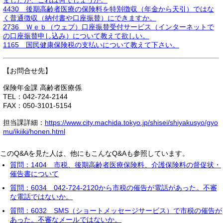
ましたが、これは何でしょうか。
4430 後期高齢者医療の保険料を特別徴収（年金から天引）ではな
く普通徴収（納付書や口座振替）にできますか。
2736 Ｗｅｂ（ウェブ）口座振替受付サービス（インターネットで
の口座振替申し込み）について教えて欲しい。
1165 国民健康保険税の支払いについて教えて下さい。
【お問合せ先】
保険年金課 高齢者医療係
TEL：042-724-2144
FAX：050-3101-5154
担当課詳細：
https://www.city.machida.tokyo.jp/shisei/shiyakusyo/gyo
mu/ikiiki/honen.html
このQ&Aを見た人は、他にもこんなQ&Aも参照しています。
質問：1404 市税、後期高齢者医療保険料、介護保険料の督促状・
催告書について
質問：6034 042-724-2120から市税の催告が電話があった。不審
な電話ではないか。
質問：6032 SMS（ショートメッセージサービス）で市税の催告が
あった。不審なメールではないか。