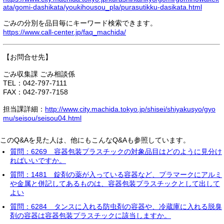
ata/gomi-dashikata/youkihousou_pla/purasutikku-dasikata.html
ごみの分別を品目毎にキーワード検索できます。
https://www.call-center.jp/faq_machida/
【お問合せ先】
ごみ収集課 ごみ相談係
TEL：042-797-7111
FAX：042-797-7158
担当課詳細：
http://www.city.machida.tokyo.jp/shisei/shiyakusyo/gyo
mu/seisou/seisou04.html
このQ&Aを見た人は、他にもこんなQ&Aも参照しています。
質問：6269 容器包装プラスチックの対象品目はどのように見分け
ればいいですか。
質問：1481 錠剤の薬が入っている容器など、プラマークにアルミ
や金属と併記してあるものは、容器包装プラスチックとして出して
よい
質問：6284 タンスに入れる防虫剤の容器や、冷蔵庫に入れる脱臭
剤の容器は容器包装プラスチックに該当しますか。