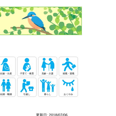
妊娠・出産
子育て・教育
高齢・介護
就職・退職
結婚・離婚
引越し
暮らし
おくやみ
更新日: 2018/07/06