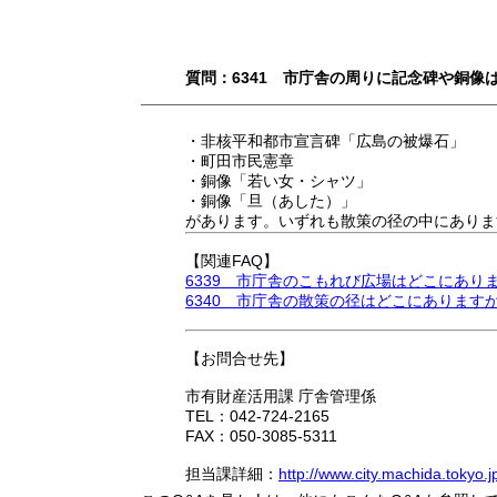
質問：6341 市庁舎の周りに記念碑や銅像
・非核平和都市宣言碑「広島の被爆石」
・町田市民憲章
・銅像「若い女・シャツ」
・銅像「旦（あした）」
があります。いずれも散策の径の中にありま
【関連FAQ】
6339 市庁舎のこもれび広場はどこにあり
6340 市庁舎の散策の径はどこにあります
【お問合せ先】
市有財産活用課 庁舎管理係
TEL：042-724-2165
FAX：050-3085-5311
担当課詳細：
http://www.city.machida.tokyo.