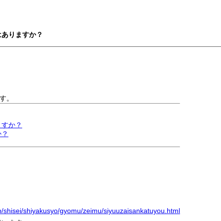
はありますか？
す。
ますか？
か？
jp/shisei/shiyakusyo/gyomu/zeimu/siyuuzaisankatuyou.html