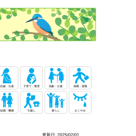
妊娠・出産
子育て・教育
高齢・介護
就職・退職
結婚・離婚
引越し
暮らし
おくやみ
更新日: 2025/02/01