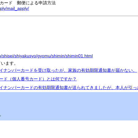
カード 郵便による申請方法
ply/mail_apply/
jp/shisei/shiyakusyo/gyomu/shimin/shimin01.html
ています。
マイナンバーカードを受け取ったが、家族の有効期限通知書が届かない。
カード（個人番号カード）とは何ですか？
マイナンバーカードの有効期限通知書が送られてきましたが、本人が引
。