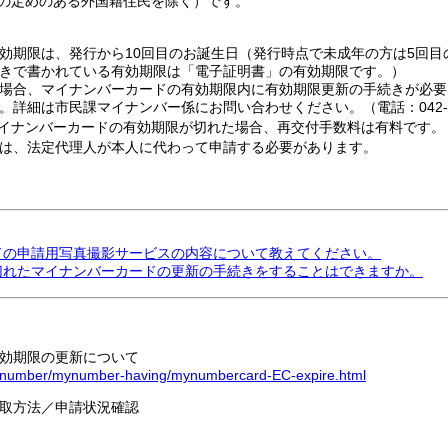
の定めのある外国籍住民を除く）です。
効期限は、発行から10回目のお誕生日（発行時点で未成年の方は5回目
きで書かれている有効期限は「電子証明書」の有効期限です。）
場合、マイナンバーカードの有効期限内に有効期限更新の手続きが必要
細は市民課マイナンバー係にお問い合わせください。（電話：042-860
イナンバーカードの有効期限が切れた場合、再交付手数料は有料です。
ては、法定代理人が本人に代わって申請する必要があります。
ードの申請用写真撮影サービスの内容について教えてください。
に切れたマイナンバーカードの更新の手続きをすることはできますか。
効期限の更新について
i/mynumber/mynumber-having/mynumbercard-EC-expire.html
取方法／申請状況確認