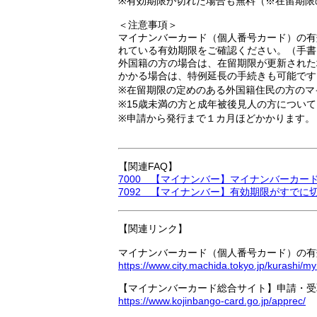
※有効期限が切れた場合も無料（※在留期限
＜注意事項＞
マイナンバーカード（個人番号カード）の有
れている有効期限をご確認ください。（手書
外国籍の方の場合は、在留期限が更新された
かかる場合は、特例延長の手続きも可能です。詳
※在留期限の定めのある外国籍住民の方のマ
※15歳未満の方と成年被後見人の方につい
※申請から発行まで１カ月ほどかかります。
【関連FAQ】
7000 【マイナンバー】マイナンバーカ
7092 【マイナンバー】有効期限がすで
【関連リンク】
マイナンバーカード（個人番号カード）の有
https://www.city.machida.tokyo.jp/kurash
【マイナンバーカード総合サイト】申請・受
https://www.kojinbango-card.go.jp/apprec/