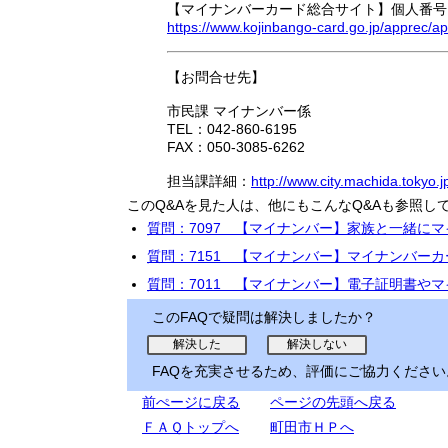
【マイナンバーカード総合サイト】個人番号
https://www.kojinbango-card.go.jp/apprec/ap
【お問合せ先】
市民課 マイナンバー係
TEL：042-860-6195
FAX：050-3085-6262
担当課詳細：
http://www.city.machida.tokyo.
このQ&Aを見た人は、他にもこんなQ&Aも参照し
質問：7097 【マイナンバー】家族と一緒に
質問：7151 【マイナンバー】マイナンバー
質問：7011 【マイナンバー】電子証明書や
このFAQで疑問は解決しましたか？
FAQを充実させるため、評価にご協力ください
前ぺージに戻る
ページの先頭へ戻る
ＦＡＱトップへ
町田市ＨＰへ