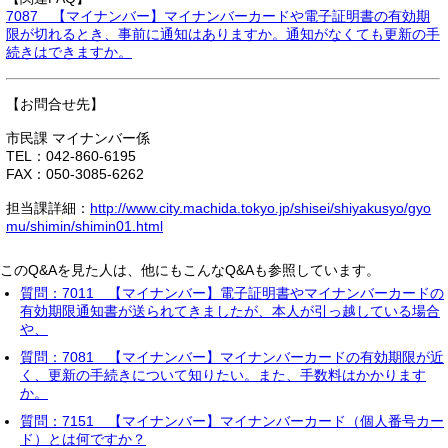
7087 【マイナンバー】マイナンバーカードや電子証明書の有効期
限が切れるとき、事前に通知はありますか。通知がなくても更新の手
続きはできますか。
【お問合せ先】
市民課 マイナンバー係
TEL：042-860-6195
FAX：050-3085-6262
担当課詳細：
http://www.city.machida.tokyo.jp/shisei/shiyakusyo/gyo
mu/shimin/shimin01.html
このQ&Aを見た人は、他にもこんなQ&Aも参照しています。
質問：7011 【マイナンバー】電子証明書やマイナンバーカードの
有効期限通知書が送られてきましたが、本人が引っ越している場合
や、
質問：7081 【マイナンバー】マイナンバーカードの有効期限が近
く、更新の手続きについて知りたい。また、手数料はかかります
か。
質問：7151 【マイナンバー】マイナンバーカード（個人番号カー
ド）とは何ですか？