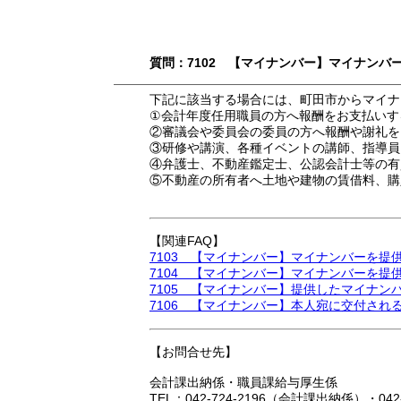
質問：7102 【マイナンバー】マイナン
下記に該当する場合には、町田市からマイナ
①会計年度任用職員の方へ報酬をお支払いす
②審議会や委員会の委員の方へ報酬や謝礼を
③研修や講演、各種イベントの講師、指導員
④弁護士、不動産鑑定士、公認会計士等の有
⑤不動産の所有者へ土地や建物の賃借料、購
【関連FAQ】
7103 【マイナンバー】マイナンバーを
7104 【マイナンバー】マイナンバーを
7105 【マイナンバー】提供したマイナン
7106 【マイナンバー】本人宛に交付さ
【お問合せ先】
会計課出納係・職員課給与厚生係
TEL：042-724-2196（会計課出納係）・04