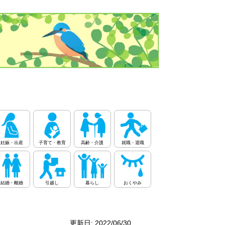
妊娠・出産
子育て・教育
高齢・介護
就職・退職
結婚・離婚
引越し
暮らし
おくやみ
更新日: 2022/06/30