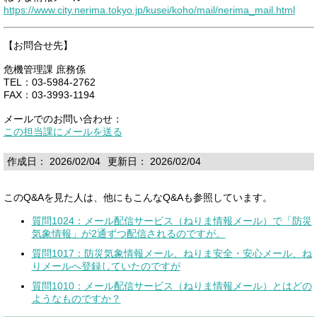
https://www.city.nerima.tokyo.jp/kusei/koho/mail/nerima_mail.html
【お問合せ先】
危機管理課 庶務係
TEL：03-5984-2762
FAX：03-3993-1194
メールでのお問い合わせ：
この担当課にメールを送る
作成日： 2026/02/04
更新日： 2026/02/04
このQ&Aを見た人は、他にもこんなQ&Aも参照しています。
質問1024：メール配信サービス（ねりま情報メール）で「防災
気象情報」が2通ずつ配信されるのですが。
質問1017：防災気象情報メール、ねりま安全・安心メール、ね
りメールへ登録していたのですが
質問1010：メール配信サービス（ねりま情報メール）とはどの
ようなものですか？