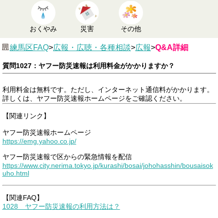
おくやみ
災害
その他
練馬区FAQ
>
広報・広聴・各種相談
>
広報
>
Q&A詳細
質問1027：ヤフー防災速報は利用料金がかかりますか？
利用料金は無料です。ただし、インターネット通信料がかかります。
詳しくは、ヤフー防災速報ホームページをご確認ください。
【関連リンク】
ヤフー防災速報ホームページ
https://emg.yahoo.co.jp/
ヤフー防災速報で区からの緊急情報を配信
https://www.city.nerima.tokyo.jp/kurashi/bosai/johohasshin/bousaisok
uho.html
【関連FAQ】
1028 ヤフー防災速報の利用方法は？