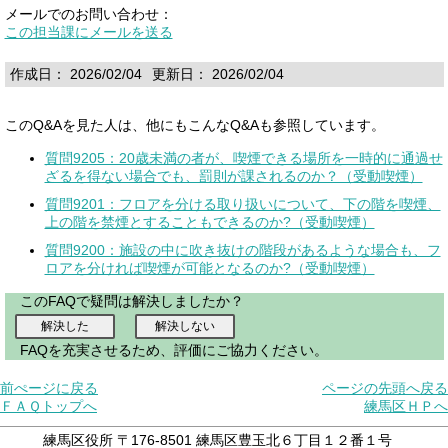
メールでのお問い合わせ：
この担当課にメールを送る
作成日： 2026/02/04
更新日： 2026/02/04
このQ&Aを見た人は、他にもこんなQ&Aも参照しています。
質問9205：20歳未満の者が、喫煙できる場所を一時的に通過せ
ざるを得ない場合でも、罰則が課されるのか？（受動喫煙）
質問9201：フロアを分ける取り扱いについて、下の階を喫煙、
上の階を禁煙とすることもできるのか?（受動喫煙）
質問9200：施設の中に吹き抜けの階段があるような場合も、フ
ロアを分ければ喫煙が可能となるのか?（受動喫煙）
このFAQで疑問は解決しましたか？
FAQを充実させるため、評価にご協力ください。
前ぺージに戻る
ページの先頭へ戻る
ＦＡＱトップへ
練馬区ＨＰへ
練馬区役所 〒176-8501 練馬区豊玉北６丁目１２番１号