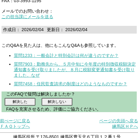
FAX：03-3993-1195
メールでのお問い合わせ：
この担当課にメールを送る
作成日： 2026/02/04
更新日： 2026/02/04
このQ&Aを見た人は、他にもこんなQ&Aも参照しています。
質問1233：一般会計と特別会計は何が違うのですか？
質問7903：勤務先から、５月中旬に今年度の特別徴収税額決定
通知書を受け取りましたが、８月に税額変更通知書を受け取り
ました。なぜ
質問7458：住民監査請求の制度はどのようなものですか？
このFAQで疑問は解決しましたか？
FAQを充実させるため、評価にご協力ください。
前ぺージに戻る
ページの先頭へ戻る
ＦＡＱトップへ
練馬区ＨＰへ
練馬区役所 〒176-8501 練馬区豊玉北６丁目１２番１号