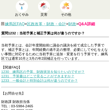
おくやみ
災害
その他
練馬区FAQ
>
区政改革・財政・会計
>
財政
>
Q&A詳細
質問1232：当初予算と補正予算は何が違うのですか？
当初予算とは、会計年度開始前に議会の議決を経て成立した予算で
す。補正予算とは、年間経費の過不足の整理、必要にしてやむをえな
い事態に対応するために当初予算に追加・変更を行う予算です。練馬
区では通常10月と3月の年2回補正を行っています。
【関連FAQ】
1230 練馬区の予算、財政状況を知りたいのですが？
1231 予算書はどこで見ることができますか？
1233 一般会計と特別会計は何が違うのですか？
【お問合せ先】
財政課 財政担当係
TEL：03-5984-2465