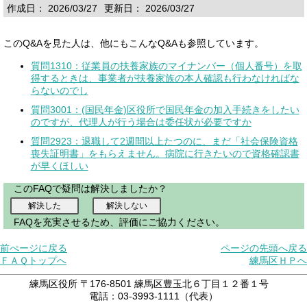
作成日： 2026/03/27
更新日： 2026/03/27
このQ&Aを見た人は、他にもこんなQ&Aも参照しています。
質問1310：従業員の扶養家族のマイナンバー（個人番号）を取
得するときは、事業者が扶養家族の本人確認も行わなければな
らないのでし
質問3001：(国民年金)区役所で国民年金の加入手続きをしたい
のですが、代理人が行う場合は委任状が必要ですか
質問2923：退職して2週間以上たつのに、まだ「社会保険資格
喪失証明書」をもらえません。病院に行きたいので資格確認書
が早くほしい
このFAQで疑問は解決しましたか？
FAQを充実させるため、評価にご協力ください。
前ぺージに戻る
ページの先頭へ戻る
ＦＡＱトップへ
練馬区ＨＰへ
練馬区役所 〒176-8501 練馬区豊玉北６丁目１２番１号
電話：03-3993-1111（代表）