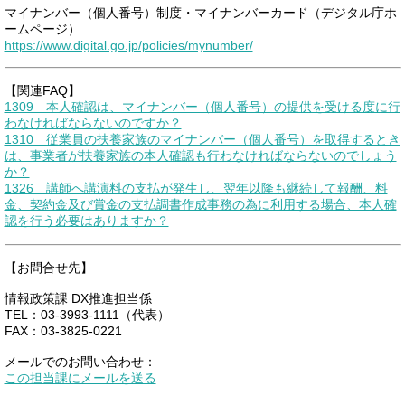
マイナンバー（個人番号）制度・マイナンバーカード（デジタル庁ホ
ームページ）
https://www.digital.go.jp/policies/mynumber/
【関連FAQ】
1309 本人確認は、マイナンバー（個人番号）の提供を受ける度に行
わなければならないのですか？
1310 従業員の扶養家族のマイナンバー（個人番号）を取得するとき
は、事業者が扶養家族の本人確認も行わなければならないのでしょう
か？
1326 講師へ講演料の支払が発生し、翌年以降も継続して報酬、料
金、契約金及び賞金の支払調書作成事務の為に利用する場合、本人確
認を行う必要はありますか？
【お問合せ先】
情報政策課 DX推進担当係
TEL：03-3993-1111（代表）
FAX：03-3825-0221
メールでのお問い合わせ：
この担当課にメールを送る