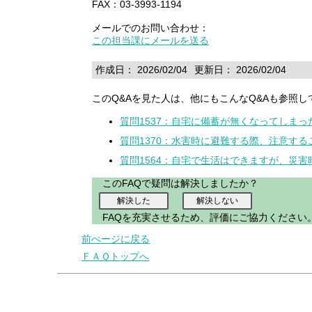
FAX：03-3993-1194
メールでのお問い合わせ：
この担当課にメールを送る
作成日： 2026/02/04
更新日： 2026/02/04
このQ&Aを見た人は、他にもこんなQ&Aも参照し
質問1537：自宅に備蓄が無くなってしま
質問1370：水害時に避難する際、注意す
質問1564：自宅で生活はできますが、災
このFAQで疑問は解決しましたか？
FAQを充実させるため、評価にご協力ください
前ぺージに戻る
ＦＡＱトップへ