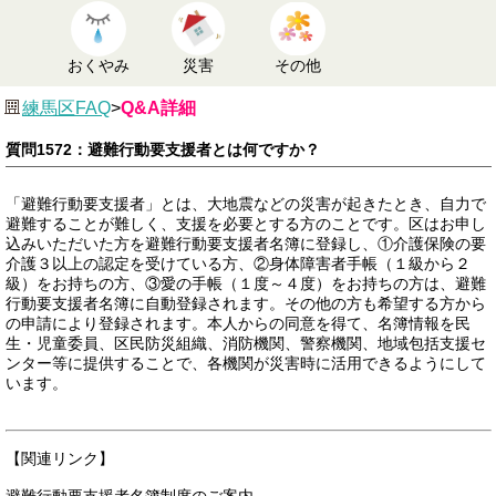
おくやみ
災害
その他
練馬区FAQ
>
Q&A詳細
質問1572：避難行動要支援者とは何ですか？
「避難行動要支援者」とは、大地震などの災害が起きたとき、自力で
避難することが難しく、支援を必要とする方のことです。区はお申し
込みいただいた方を避難行動要支援者名簿に登録し、①介護保険の要
介護３以上の認定を受けている方、②身体障害者手帳（１級から２
級）をお持ちの方、③愛の手帳（１度～４度）をお持ちの方は、避難
行動要支援者名簿に自動登録されます。その他の方も希望する方から
の申請により登録されます。本人からの同意を得て、名簿情報を民
生・児童委員、区民防災組織、消防機関、警察機関、地域包括支援セ
ンター等に提供することで、各機関が災害時に活用できるようにして
います。
【関連リンク】
避難行動要支援者名簿制度のご案内