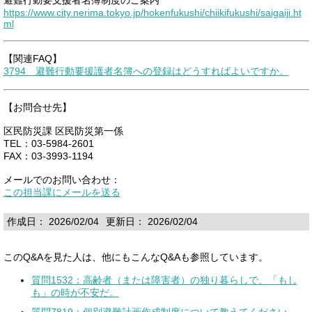
https://www.city.nerima.tokyo.jp/hokenfukushi/chiikifukushi/saigaiji.ht
ml
【関連FAQ】
3794 避難行動要援護者名簿への登録はどうすればよいですか。
【お問合せ先】
区民防災課 区民防災第一係
TEL：03-5984-2601
FAX：03-3993-1194
メールでのお問い合わせ：
この担当課にメールを送る
作成日： 2026/02/04
更新日： 2026/02/04
このQ&Aを見た人は、他にもこんなQ&Aも参照しています。
質問1532：高齢者（または障害者）の独り暮らしで、「もし
も」の時が不安だ。
質問7819：個別避難計画作成制度について教えてください。