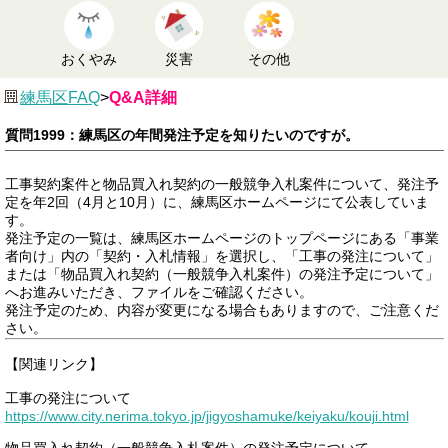
おくやみ
災害
その他
練馬区FAQ
>
Q&A詳細
質問1999：練馬区の年間発注予定を知りたいのですが。
工事契約案件と物品買入れ契約の一般競争入札案件について、発注予
定を年2回（4月と10月）に、練馬区ホームページにて公表していま
す。
発注予定の一覧は、練馬区ホームページのトップページにある「事業
者向け」内の「契約・入札情報」を選択し、「工事の発注について」
または「物品買入れ契約（一般競争入札案件）の発注予定について」
へお進みいただき、ファイルをご確認ください。
発注予定のため、内容が変更になる場合もありますので、ご注意くだ
さい。
【関連リンク】
工事の発注について
https://www.city.nerima.tokyo.jp/jigyoshamuke/keiyaku/kouji.html
物品買入れ契約（一般競争入札案件）の発注予定について