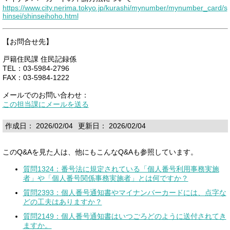
https://www.city.nerima.tokyo.jp/kurashi/mynumber/mynumber_card/s
hinsei/shinseihoho.html
【お問合せ先】
戸籍住民課 住民記録係
TEL：03-5984-2796
FAX：03-5984-1222
メールでのお問い合わせ：
この担当課にメールを送る
作成日： 2026/02/04
更新日： 2026/02/04
このQ&Aを見た人は、他にもこんなQ&Aも参照しています。
質問1324：番号法に規定されている「個人番号利用事務実施
者」や「個人番号関係事務実施者」とは何ですか？
質問2393：個人番号通知書やマイナンバーカードには、点字な
どの工夫はありますか？
質問2149：個人番号通知書はいつごろどのように送付されてき
ますか。