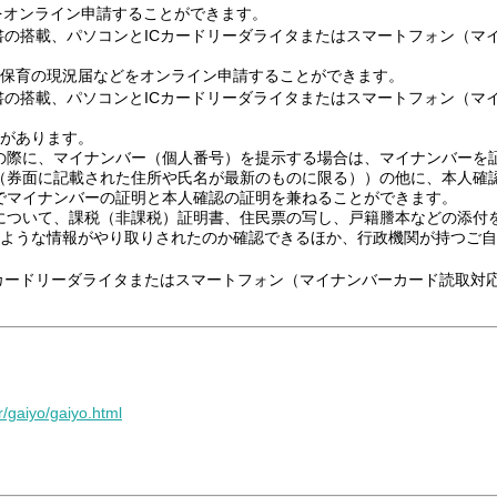
続きをオンライン申請することができます。
書の搭載、パソコンとICカードリーダライタまたはスマートフォン（マ
出、保育の現況届などをオンライン申請することができます。
書の搭載、パソコンとICカードリーダライタまたはスマートフォン（マ
のがあります。
の際に、マイナンバー（個人番号）を提示する場合は、マイナンバーを
（券面に記載された住所や氏名が最新のものに限る））の他に、本人確
でマイナンバーの証明と本人確認の証明を兼ねることができます。
について、課税（非課税）証明書、住民票の写し、戸籍謄本などの添付
どのような情報がやり取りされたのか確認できるほか、行政機関が持つご
Cカードリーダライタまたはスマートフォン（マイナンバーカード読取対
r/gaiyo/gaiyo.html