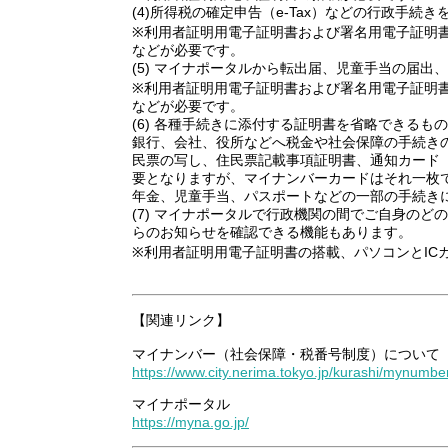
(4)所得税の確定申告（e-Tax）などの行政手
※利用者証明用電子証明書および署名用電子証明
などが必要です。
(5) マイナポータルから転出届、児童手当の届
※利用者証明用電子証明書および署名用電子証明
などが必要です。
(6) 各種手続きに添付する証明書を省略できるも
銀行、会社、役所などへ税金や社会保障の手続き
民票の写し、住民票記載事項証明書、通知カード
要となりますが、マイナンバーカードはそれ一枚
年金、児童手当、パスポートなどの一部の手続き
(7) マイナポータルで行政機関の間でご自身の
らのお知らせを確認できる機能もあります。
※利用者証明用電子証明書の搭載、パソコンとI
【関連リンク】
マイナンバー（社会保障・税番号制度）について
https://www.city.nerima.tokyo.jp/kurashi/mynumbe
マイナポータル
https://myna.go.jp/