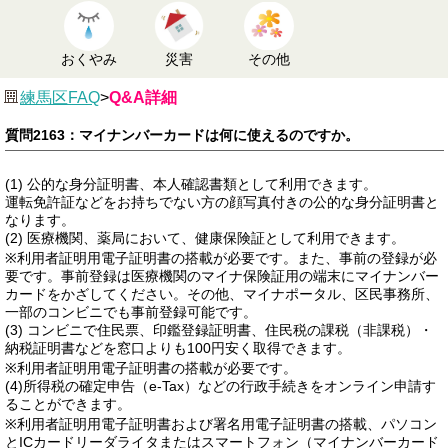
おくやみ
災害
その他
練馬区FAQ
>
Q&A詳細
質問2163：マイナンバーカードは何に使えるのですか。
(1) 公的な身分証明書、本人確認書類として利用できます。
運転免許証などをお持ちでない方の顔写真付きの公的な身分証明書と
なります。
(2) 医療機関、薬局において、健康保険証として利用できます。
※利用者証明用電子証明書の搭載が必要です。また、事前の登録が必
要です。事前登録は医療機関のマイナ保険証用の端末にマイナンバー
カードをかざしてください。その他、マイナポータル、区民事務所、
一部のコンビニでも事前登録可能です。
(3) コンビニで住民票、印鑑登録証明書、住民税の課税（非課税）・
納税証明書などを窓口よりも100円安く取得できます。
※利用者証明用電子証明書の搭載が必要です。
(4)所得税の確定申告（e-Tax）などの行政手続きをオンライン申請す
ることができます。
※利用者証明用電子証明書および署名用電子証明書の搭載、パソコン
とICカードリーダライタまたはスマートフォン（マイナンバーカード