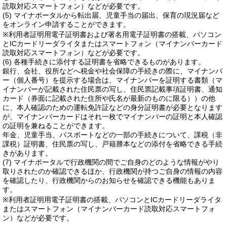
読取対応スマートフォン）などが必要です。
(5) マイナポータルから転出届、児童手当の届出、保育の現況届など
をオンライン申請することができます。
※利用者証明用電子証明書および署名用電子証明書の搭載、パソコン
とICカードリーダライタまたはスマートフォン（マイナンバーカード
読取対応スマートフォン）などが必要です。
(6) 各種手続きに添付する証明書を省略できるものがあります。
銀行、会社、役所などへ税金や社会保障の手続きの際に、マイナンバ
ー（個人番号）を提示する場合は、マイナンバーを証明する書類（マ
イナンバーが記載された住民票の写し、住民票記載事項証明書、通知
カード（券面に記載された住所や氏名が最新のものに限る））の他
に、本人確認のための運転免許証などの身分証明書が必要となります
が、マイナンバーカードはそれ一枚でマイナンバーの証明と本人確認
の証明を兼ねることができます。
年金、児童手当、パスポートなどの一部の手続きについて、課税（非
課税）証明書、住民票の写し、戸籍謄本などの添付を省略できる手続
きがあります。
(7) マイナポータルで行政機関の間でご自身のどのような情報がやり
取りされたのか確認できるほか、行政機関が持つご自身の情報の内容
を確認したり、行政機関からのお知らせを確認できる機能もありま
す。
※利用者証明用電子証明書の搭載、パソコンとICカードリーダライタ
またはスマートフォン（マイナンバーカード読取対応スマートフォ
ン）などが必要です。