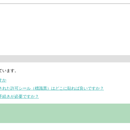
ています。
すか
付された許可シール（標識票）はどこに貼れば良いですか？
か手続きが必要ですか？
。