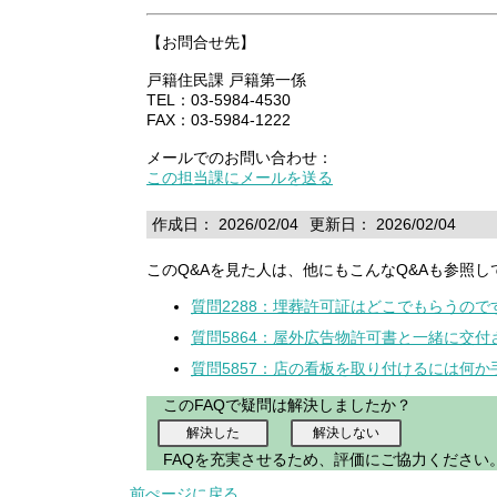
【お問合せ先】
戸籍住民課 戸籍第一係
TEL：03-5984-4530
FAX：03-5984-1222
メールでのお問い合わせ：
この担当課にメールを送る
作成日： 2026/02/04
更新日： 2026/02/04
このQ&Aを見た人は、他にもこんなQ&Aも参照し
質問2288：埋葬許可証はどこでもらうので
質問5864：屋外広告物許可書と一緒に交
質問5857：店の看板を取り付けるには何
このFAQで疑問は解決しましたか？
FAQを充実させるため、評価にご協力ください
前ぺージに戻る