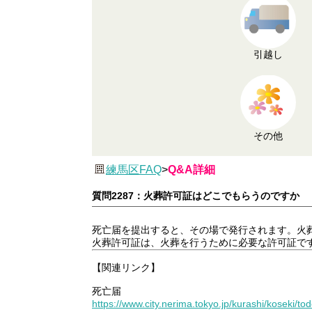
引越し
その他
練馬区FAQ
>
Q&A詳細
質問2287：火葬許可証はどこでもらうのですか
死亡届を提出すると、その場で発行されます。火
火葬許可証は、火葬を行うために必要な許可証で
【関連リンク】
死亡届
https://www.city.nerima.tokyo.jp/kurashi/koseki/to