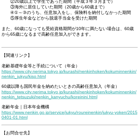
②20歳以上で学生であった期間（平成３年３月まで）
③海外に居住していた期間（20歳から60歳まで）
④①～③のうち、任意加入をし、保険料を納付しなかった期間
⑤厚生年金などから脱退手当金を受けた期間
また、60歳になっても受給資格期間が10年に満たない場合は、60歳
から65歳になるまで高齢任意加入ができます。
【関連リンク】
老齢基礎年金等と手続について（年金）
https://www.city.nerima.tokyo.jp/kurashi/nenkinhoken/kokuminnenkin/
nenkin_jukyu/kiso.html
60歳以降も国民年金を納めたいときの高齢任意加入（年金）
https://www.city.nerima.tokyo.jp/kurashi/nenkinhoken/kokuminnenkin/
nenkin_tetsuzuki/nenkin_kanyuchu/koreinini.html
老齢年金｜日本年金機構
https://www.nenkin.go.jp/service/jukyu/roureinenkin/jukyu-yoken/2015
0401-01.html
【お問合せ先】