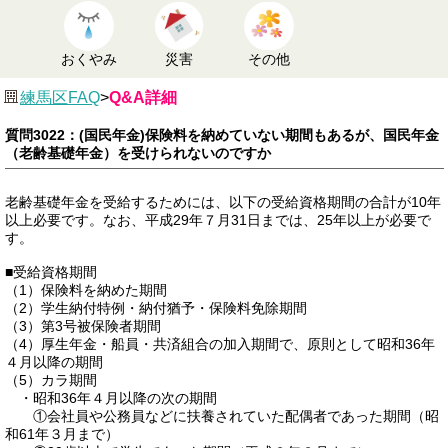
おくやみ
災害
その他
練馬区FAQ
>
Q&A詳細
質問3022：(国民年金)保険料を納めていない期間もあるが、国民年金
（老齢基礎年金）を受けられないのですか
老齢基礎年金を受給するためには、以下の受給資格期間の合計が10年
以上必要です。なお、平成29年７月31日までは、25年以上が必要で
す。
■受給資格期間
（1）保険料を納めた期間
（2）学生納付特例・納付猶予・保険料免除期間
（3）第3号被保険者期間
（4）厚生年金・船員・共済組合の加入期間で、原則として昭和36年
４月以降の期間
（5）カラ期間
・昭和36年４月以降の次の期間
①会社員や公務員などに扶養されていた配偶者であった期間（昭
和61年３月まで）