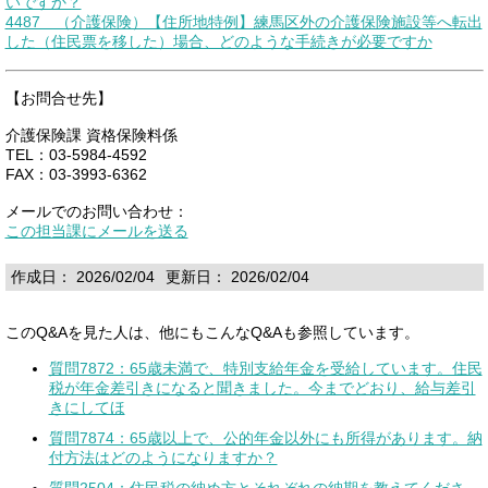
いですか？
4487 （介護保険）【住所地特例】練馬区外の介護保険施設等へ転出
した（住民票を移した）場合、どのような手続きが必要ですか
【お問合せ先】
介護保険課 資格保険料係
TEL：03-5984-4592
FAX：03-3993-6362
メールでのお問い合わせ：
この担当課にメールを送る
作成日： 2026/02/04
更新日： 2026/02/04
このQ&Aを見た人は、他にもこんなQ&Aも参照しています。
質問7872：65歳未満で、特別支給年金を受給しています。住民
税が年金差引きになると聞きました。今までどおり、給与差引
きにしてほ
質問7874：65歳以上で、公的年金以外にも所得があります。納
付方法はどのようになりますか？
質問2504：住民税の納め方とそれぞれの納期を教えてくださ