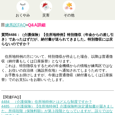
おくやみ
災害
その他
練馬区FAQ
>
Q&A詳細
質問4486：（介護保険）【住所地特例】特別徴収（年金からの差し引
き）であったはずだが、納付書が送られてきました。特別徴収には戻
らないのですか？
住所地特例の方について、特別徴収が停止した場合、以降は普通徴
収（納付書もしくは口座振替）となります。
これは、特別徴収をするための年金機構からの情報が練馬区ではな
く、お住いの自治体（施設所在地）へ通知されてしまうためです。
お手数をお掛けしますが、今後は普通徴収（納付書もしくは口座振
替）でのお支払いをお願いいたします。
【関連FAQ】
4484 （介護保険）住所地特例とはどんな制度ですか？
4485 （介護保険）【住所地特例】介護保険料決定通知書が届きまし
た。所得段階（保険料額）が第３段階となっていますが、誤りではな