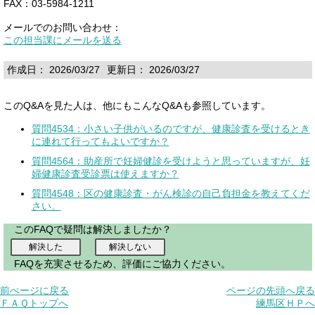
FAX：03-5984-1211
メールでのお問い合わせ：
この担当課にメールを送る
作成日： 2026/03/27
更新日： 2026/03/27
このQ&Aを見た人は、他にもこんなQ&Aも参照しています。
質問4534：小さい子供がいるのですが、健康診査を受けるとき
に連れて行ってもよいですか？
質問4564：助産所で妊婦健診を受けようと思っていますが、妊
婦健康診査受診票は使えますか？
質問4548：区の健康診査・がん検診の自己負担金を教えてくだ
さい。
このFAQで疑問は解決しましたか？
FAQを充実させるため、評価にご協力ください。
前ぺージに戻る
ページの先頭へ戻る
ＦＡＱトップへ
練馬区ＨＰへ