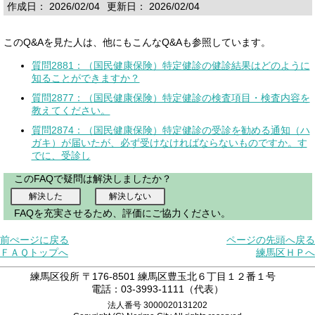
作成日： 2026/02/04
更新日： 2026/02/04
このQ&Aを見た人は、他にもこんなQ&Aも参照しています。
質問2881：（国民健康保険）特定健診の健診結果はどのように
知ることができますか？
質問2877：（国民健康保険）特定健診の検査項目・検査内容を
教えてください。
質問2874：（国民健康保険）特定健診の受診を勧める通知（ハ
ガキ）が届いたが、必ず受けなければならないものですか。す
でに、受診し
このFAQで疑問は解決しましたか？
FAQを充実させるため、評価にご協力ください。
前ぺージに戻る
ページの先頭へ戻る
ＦＡＱトップへ
練馬区ＨＰへ
練馬区役所 〒176-8501 練馬区豊玉北６丁目１２番１号
電話：03-3993-1111（代表）
法人番号 3000020131202