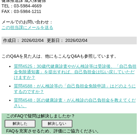
健康推進課 成人保健係
TEL：03-5984-4669
FAX：03-5984-1211
メールでのお問い合わせ：
この担当課にメールを送る
作成日： 2026/02/04
更新日： 2026/02/04
このQ&Aを見た人は、他にもこんなQ&Aも参照しています。
質問4525：30歳代健康診査やがん検診等は受診後、「自己負担
金免除通知書」を提出すれば、自己負担金は払い戻していただ
けますか？
質問4588：がん検診等の「自己負担金免除申請」はどのように
するのですか？
質問4548：区の健康診査・がん検診の自己負担金を教えてくだ
さい。
このFAQで疑問は解決しましたか？
FAQを充実させるため、評価にご協力ください。