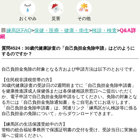
おくやみ
災害
その他
練馬区FAQ
>
保健・医療・健康・衛生
>
検診・検査
>
Q&A詳
細
質問4524：30歳代健康診査の「自己負担金免除申請」はどのように
するのですか？
自己負担金免除の対象となる方および申請方法は以下のとおりです。
【住民税非課税世帯の方】
30歳代健康診査の受診日の2週間前までに「自己負担金免除申請書」
を健康推進課成人保健係または各保健相談所窓口へご提出いただく
か、電子申請で自己負担金免除申請をしてください。免除の対象とな
る方には「自己負担金免除通知書」をご自宅あてにお送りします。
「自己負担金免除申請書」は、関連リンク「練馬区がん検診等に係る
自己負担金の免除について」からダウンロードできます。
【練馬区の生活保護受給中の方】
管轄の総合福祉事務所で保護証明書の交付を受け、受診当日に実施会
場へご提出ください。