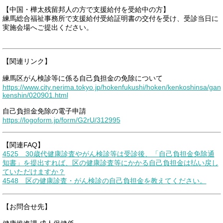
【中国・樺太残留邦人の方で支援給付を受給中の方】
練馬総合福祉事務所で支援給付受給証明書の交付を受け、受診当日に
実施会場へご提出ください。
【関連リンク】
練馬区がん検診等に係る自己負担金の免除について
https://www.city.nerima.tokyo.jp/hokenfukushi/hoken/kenkoshinsa/gan
kenshin/020901.html
自己負担金免除の電子申請
https://logoform.jp/form/G2rU/312995
【関連FAQ】
4525 30歳代健康診査やがん検診等は受診後、「自己負担金免除通
知書」を提出すれば、区の健康診査等にかかる自己負担金は払い戻し
ていただけますか？
4548 区の健康診査・がん検診の自己負担金を教えてください。
【お問合せ先】