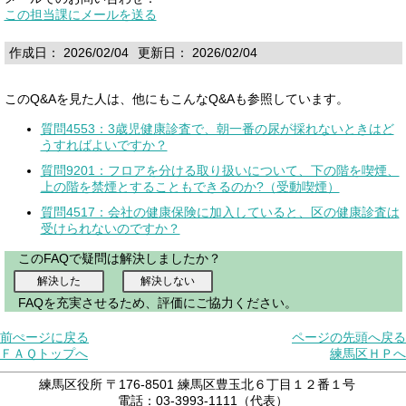
この担当課にメールを送る
作成日： 2026/02/04
更新日： 2026/02/04
このQ&Aを見た人は、他にもこんなQ&Aも参照しています。
質問4553：3歳児健康診査で、朝一番の尿が採れないときはど
うすればよいですか？
質問9201：フロアを分ける取り扱いについて、下の階を喫煙、
上の階を禁煙とすることもできるのか?（受動喫煙）
質問4517：会社の健康保険に加入していると、区の健康診査は
受けられないのですか？
このFAQで疑問は解決しましたか？
FAQを充実させるため、評価にご協力ください。
前ぺージに戻る
ページの先頭へ戻る
ＦＡＱトップへ
練馬区ＨＰへ
練馬区役所 〒176-8501 練馬区豊玉北６丁目１２番１号
電話：03-3993-1111（代表）