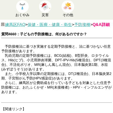
おくやみ
災害
その他
練馬区FAQ
>
保健・医療・健康・衛生
>
予防接種
>
Q&A詳細
質問4660：子どもの予防接種は、何があるのですか？
予防接種法に基づき実施する定期予防接種と、法に基づかない任意
予防接種があります。
乳幼児期の定期予防接種には、BCG(結核)、B型肝炎、ロタウイル
ス、Hib(ヒブ)、小児用肺炎球菌、DPT-IPV-Hib(5種混合)、DPT(3種混
合)、不活化ポリオ、MR(麻しん風しん混合)、日本脳炎第1期、水痘
(みずぼうそう)があります。
また、小学校入学以降の定期接種には、DT(2種混合)、日本脳炎第2
期、子宮頸がん予防(HPV感染症)があります。
さらに、練馬区が公費助成を行っている子どもを対象とした任意予
防接種には、おたふくかぜ・MR(未接種者)・HPV・インフルエンザが
あります。
【関連リンク】