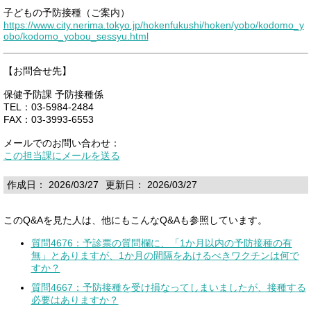
子どもの予防接種（ご案内）
https://www.city.nerima.tokyo.jp/hokenfukushi/hoken/yobo/kodomo_y
obo/kodomo_yobou_sessyu.html
【お問合せ先】
保健予防課 予防接種係
TEL：03-5984-2484
FAX：03-3993-6553
メールでのお問い合わせ：
この担当課にメールを送る
作成日： 2026/03/27
更新日： 2026/03/27
このQ&Aを見た人は、他にもこんなQ&Aも参照しています。
質問4676：予診票の質問欄に、「1か月以内の予防接種の有
無」とありますが、1か月の間隔をあけるべきワクチンは何で
すか？
質問4667：予防接種を受け損なってしまいましたが、接種する
必要はありますか？