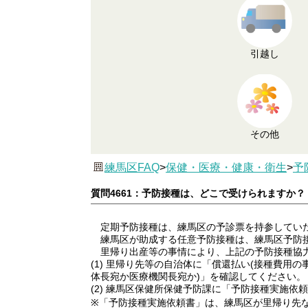
引越し
その他
練馬区FAQ
>
保健・医療・健康・衛生
>
予
質問4661：予防接種は、どこで受けられますか？
定期予防接種は、練馬区の予診票を持参していた
練馬区が助成する任意予防接種は、練馬区予防接
里帰り出産等の事情により、上記の予防接種協力医
(1) 里帰り先等の自治体に「償還払い(接種費用
体長宛か医療機関長宛か)」を確認してください。
(2) 練馬区保健所保健予防課に「予防接種実施
※「予防接種実施依頼書」は、練馬区が里帰り先