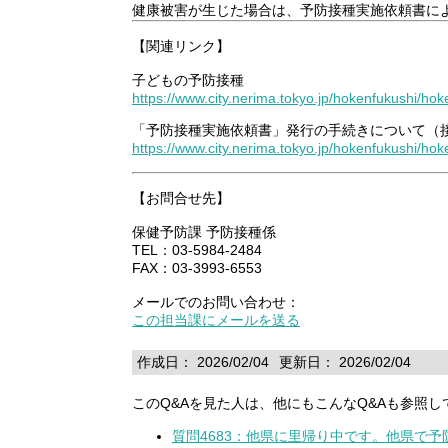
健康被害が生じた場合は、予防接種実施依頼書に
【関連リンク】
子どもの予防接種
https://www.city.nerima.tokyo.jp/hokenfukushi/h
「予防接種実施依頼書」発行の手続きについて（
https://www.city.nerima.tokyo.jp/hokenfukushi/h
【お問合せ先】
保健予防課 予防接種係
TEL：03-5984-2484
FAX：03-3993-6553
メールでのお問い合わせ：
この担当課にメールを送る
作成日： 2026/02/04
更新日： 2026/02/04
このQ&Aを見た人は、他にもこんなQ&Aも参照し
質問4683：他県に里帰り中です。他県で