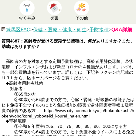
おくやみ
災害
その他
練馬区FAQ
>
保健・医療・健康・衛生
>
予防接種
>
Q&A詳細
質問4687：高齢者が受ける定期予防接種は、何がありますか？また、
助成はありますか？
高齢者の方を対象とする定期予防接種は、高齢者用肺炎球菌、帯状
疱疹、インフルエンザおよび新型コロナの４種類があります。いずれ
も一部公費助成を行っています。詳しくは、下記各ワクチン内記載の
ＵＲＬから、区ホームページをご覧ください。
◆高齢者用肺炎球菌
対象者：
①65歳の方
②60歳から64歳までの方で、心臓・腎臓・呼吸器の機能または
ヒト免疫不全ウイルスによる免疫機能の障害で身体障害者手帳１級程
度の障害のある方 https://www.city.nerima.tokyo.jp/hokenfukushi/h
oken/yobo/korei_yobo/teiki_kourei_haien.html
◆帯状疱疹
①令和８年度中に65、70、75、80、85、90、100になる方
②60歳から64歳までの方で、ヒト免疫不全ウイルスによる免疫