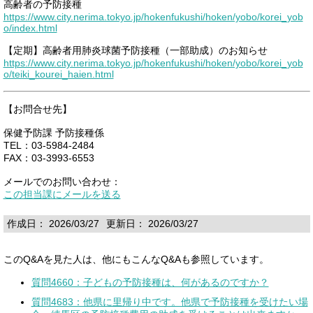
高齢者の予防接種
https://www.city.nerima.tokyo.jp/hokenfukushi/hoken/yobo/korei_yob
o/index.html
【定期】高齢者用肺炎球菌予防接種（一部助成）のお知らせ
https://www.city.nerima.tokyo.jp/hokenfukushi/hoken/yobo/korei_yob
o/teiki_kourei_haien.html
【お問合せ先】
保健予防課 予防接種係
TEL：03-5984-2484
FAX：03-3993-6553
メールでのお問い合わせ：
この担当課にメールを送る
作成日： 2026/03/27
更新日： 2026/03/27
このQ&Aを見た人は、他にもこんなQ&Aも参照しています。
質問4660：子どもの予防接種は、何があるのですか？
質問4683：他県に里帰り中です。他県で予防接種を受けたい場