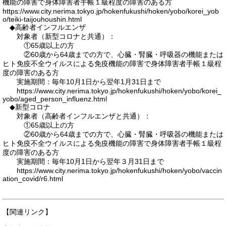
機能の障害で身体障害者手帳１級程度の障害のある方
https://www.city.nerima.tokyo.jp/hokenfukushi/hoken/yobo/korei_yob
o/teiki-taijouhoushin.html
◆高齢者インフルエンザ
対象者（新型コロナと共通）：
①65歳以上の方
②60歳から64歳までの方で、心臓・腎臓・呼吸器の機能または
ヒト免疫不全ウイルスによる免疫機能の障害で身体障害者手帳１級程
度の障害のある方
実施期間：毎年10月1日から翌年1月31日まで
https://www.city.nerima.tokyo.jp/hokenfukushi/hoken/yobo/korei_
yobo/aged_person_influenz.html
◆新型コロナ
対象者（高齢者インフルエンザと共通）：
①65歳以上の方
②60歳から64歳までの方で、心臓・腎臓・呼吸器の機能または
ヒト免疫不全ウイルスによる免疫機能の障害で身体障害者手帳１級程
度の障害のある方
実施期間：毎年10月1日から翌年３月31日まで
https://www.city.nerima.tokyo.jp/hokenfukushi/hoken/yobo/vaccin
ation_covid/r6.html
【関連リンク】