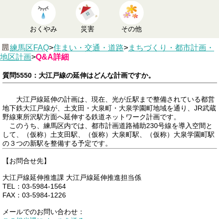
おくやみ
災害
その他
練馬区FAQ
>
住まい・交通・道路
>
まちづくり・都市計画・
地区計画
>
Q&A詳細
質問5550：大江戸線の延伸はどんな計画ですか。
大江戸線延伸の計画は、現在、光が丘駅まで整備されている都営
地下鉄大江戸線が、土支田・大泉町・大泉学園町地域を通り、JR武蔵
野線東所沢駅方面へ延伸する鉄道ネットワーク計画です。
このうち、練馬区内では、都市計画道路補助230号線を導入空間と
して、（仮称）土支田駅、（仮称）大泉町駅、（仮称）大泉学園町駅
の３つの新駅を整備する予定です。
【お問合せ先】
大江戸線延伸推進課 大江戸線延伸推進担当係
TEL：03-5984-1564
FAX：03-5984-1226
メールでのお問い合わせ：