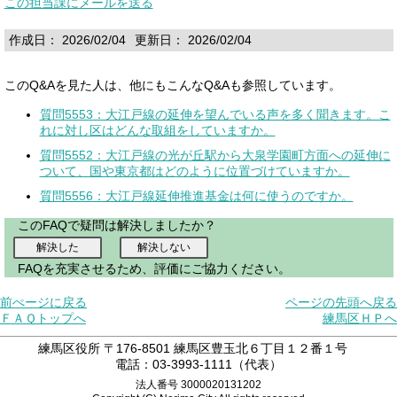
この担当課にメールを送る
作成日： 2026/02/04
更新日： 2026/02/04
このQ&Aを見た人は、他にもこんなQ&Aも参照しています。
質問5553：大江戸線の延伸を望んでいる声を多く聞きます。こ
れに対し区はどんな取組をしていますか。
質問5552：大江戸線の光が丘駅から大泉学園町方面への延伸に
ついて、国や東京都はどのように位置づけていますか。
質問5556：大江戸線延伸推進基金は何に使うのですか。
このFAQで疑問は解決しましたか？
FAQを充実させるため、評価にご協力ください。
前ぺージに戻る
ページの先頭へ戻る
ＦＡＱトップへ
練馬区ＨＰへ
練馬区役所 〒176-8501 練馬区豊玉北６丁目１２番１号
電話：03-3993-1111（代表）
法人番号 3000020131202