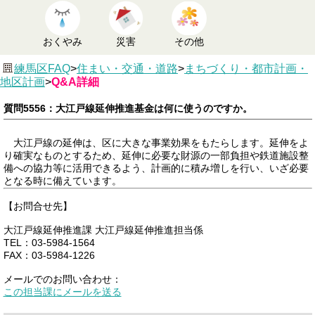
おくやみ
災害
その他
練馬区FAQ
>
住まい・交通・道路
>
まちづくり・都市計画・
地区計画
>
Q&A詳細
質問5556：大江戸線延伸推進基金は何に使うのですか。
大江戸線の延伸は、区に大きな事業効果をもたらします。延伸をよ
り確実なものとするため、延伸に必要な財源の一部負担や鉄道施設整
備への協力等に活用できるよう、計画的に積み増しを行い、いざ必要
となる時に備えています。
【お問合せ先】
大江戸線延伸推進課 大江戸線延伸推進担当係
TEL：03-5984-1564
FAX：03-5984-1226
メールでのお問い合わせ：
この担当課にメールを送る