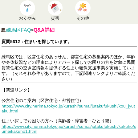
おくやみ
災害
その他
練馬区FAQ
>
Q&A詳細
質問5612：住まいを探しています。
練馬区では、区営住宅のあっせん、都営住宅の募集案内のほか、年齢
や身体状況などの理由によりアパート探しでお困りの方を対象に民間
賃貸住宅の空き室情報を提供する住まい確保支援事業を実施していま
す。（それぞれ条件がありますので、下記関連リンクよりご確認くだ
さい）
【関連リンク】
公営住宅のご案内（区営住宅・都営住宅）
https://www.city.nerima.tokyo.jp/kurashi/sumai/jutakufukushi/kou_jyut
aku.html
住まい探しでお困りの方へ（高齢者・障害者・ひとり親）
https://www.city.nerima.tokyo.jp/kurashi/sumai/jutakufukushi/kakuho/s
umaikakuho1.html