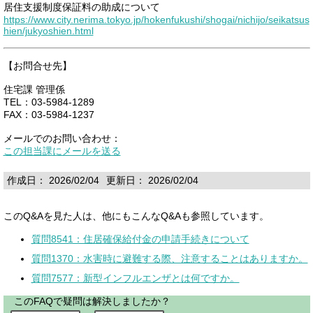
居住支援制度保証料の助成について
https://www.city.nerima.tokyo.jp/hokenfukushi/shogai/nichijo/seikatsus
hien/jukyoshien.html
【お問合せ先】
住宅課 管理係
TEL：03-5984-1289
FAX：03-5984-1237
メールでのお問い合わせ：
この担当課にメールを送る
作成日： 2026/02/04
更新日： 2026/02/04
このQ&Aを見た人は、他にもこんなQ&Aも参照しています。
質問8541：住居確保給付金の申請手続きについて
質問1370：水害時に避難する際、注意することはありますか。
質問7577：新型インフルエンザとは何ですか。
このFAQで疑問は解決しましたか？