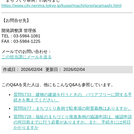
https://www.city.nerima.tokyo.jp/kusei/machi/jorei/aramashi.html
【お問合せ先】
開発調整課 管理係
TEL：03-5984-1081
FAX：03-5984-1225
メールでのお問い合わせ：
この担当課にメールを送る
作成日： 2026/02/04
更新日： 2026/02/04
このQ&Aを見た人は、他にもこんなQ&Aも参照しています。
質問5733：建物の建築を行うときの、バリアフリーに関する手
続きを教えてください。
質問5677：まちづくり条例で駐車場の附置義務はありますか。
質問5728：福祉のまちづくり推進条例の協議申請は、確認申請
の何日前までに行う必要がありますか。また、手続きには何日
かかりますか