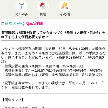
おくやみ
災害
その他
練馬区FAQ
>
Q&A詳細
質問5652：標識を設置してからまちづくり条例（大規模・ﾜﾝﾙｰﾑ）を
終了するまで何日必要ですか？
少なくとも標識設置の期間（大規模：60日、ﾜﾝﾙｰﾑ：30日）は最低必
要です。また、まちづくり条例では標識設置以降、以下の手続きを行
い、終了することも定めています。（条例第59条第3項、第68条第3
項）
・標識設置の届出（条例第53条第２項、第62条第2項）
・標識を設置してから15日以内に住民説明（条例第54条、第63条）
・協議申請書の提出および審査（条例第55条第1項、第64条第1項）
上記手続き等含めて、これまでの実績では、平均３ヶ月（ﾜﾝﾙｰﾑ：２
ヶ月）程度日数を要しています。
【関連リンク】
「まちづくり条例」のあらまし