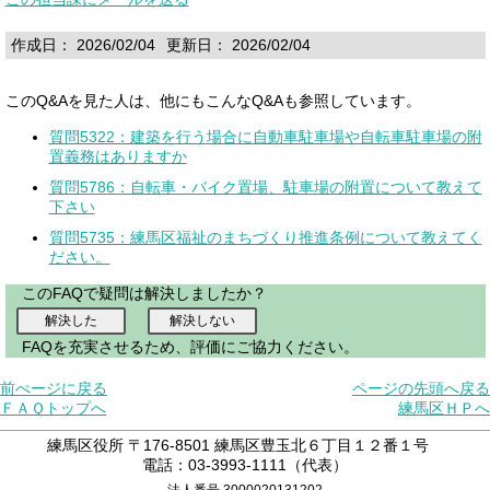
作成日： 2026/02/04
更新日： 2026/02/04
このQ&Aを見た人は、他にもこんなQ&Aも参照しています。
質問5322：建築を行う場合に自動車駐車場や自転車駐車場の附
置義務はありますか
質問5786：自転車・バイク置場、駐車場の附置について教えて
下さい
質問5735：練馬区福祉のまちづくり推進条例について教えてく
ださい。
このFAQで疑問は解決しましたか？
FAQを充実させるため、評価にご協力ください。
前ぺージに戻る
ページの先頭へ戻る
ＦＡＱトップへ
練馬区ＨＰへ
練馬区役所 〒176-8501 練馬区豊玉北６丁目１２番１号
電話：03-3993-1111（代表）
法人番号 3000020131202