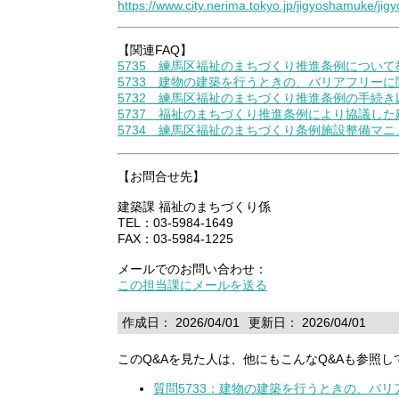
https://www.city.nerima.tokyo.jp/jigyoshamuke/ji
【関連FAQ】
5735 練馬区福祉のまちづくり推進条例につい
5733 建物の建築を行うときの、バリアフリー
5732 練馬区福祉のまちづくり推進条例の手続
5737 福祉のまちづくり推進条例により協議し
5734 練馬区福祉のまちづくり条例施設整備マ
【お問合せ先】
建築課 福祉のまちづくり係
TEL：03-5984-1649
FAX：03-5984-1225
メールでのお問い合わせ：
この担当課にメールを送る
作成日： 2026/04/01
更新日： 2026/04/01
このQ&Aを見た人は、他にもこんなQ&Aも参照し
質問5733：建物の建築を行うときの、バ