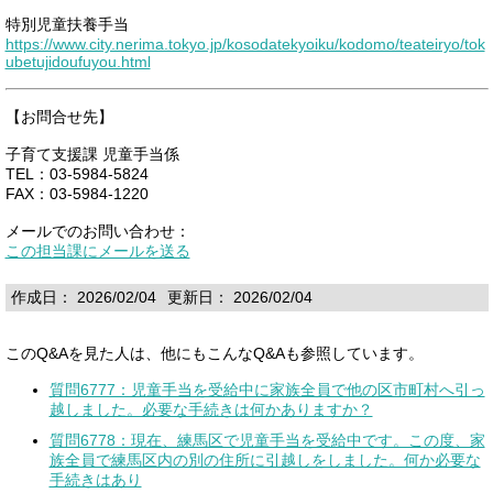
特別児童扶養手当
https://www.city.nerima.tokyo.jp/kosodatekyoiku/kodomo/teateiryo/tok
ubetujidoufuyou.html
【お問合せ先】
子育て支援課 児童手当係
TEL：03-5984-5824
FAX：03-5984-1220
メールでのお問い合わせ：
この担当課にメールを送る
作成日： 2026/02/04
更新日： 2026/02/04
このQ&Aを見た人は、他にもこんなQ&Aも参照しています。
質問6777：児童手当を受給中に家族全員で他の区市町村へ引っ
越しました。必要な手続きは何かありますか？
質問6778：現在、練馬区で児童手当を受給中です。この度、家
族全員で練馬区内の別の住所に引越しをしました。何か必要な
手続きはあり