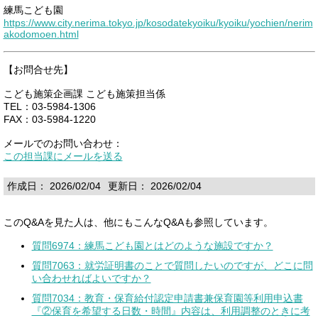
練馬こども園
https://www.city.nerima.tokyo.jp/kosodatekyoiku/kyoiku/yochien/nerim
akodomoen.html
【お問合せ先】
こども施策企画課 こども施策担当係
TEL：03-5984-1306
FAX：03-5984-1220
メールでのお問い合わせ：
この担当課にメールを送る
作成日： 2026/02/04
更新日： 2026/02/04
このQ&Aを見た人は、他にもこんなQ&Aも参照しています。
質問6974：練馬こども園とはどのような施設ですか？
質問7063：就労証明書のことで質問したいのですが、どこに問
い合わせればよいですか？
質問7034：教育・保育給付認定申請書兼保育園等利用申込書
『②保育を希望する日数・時間』内容は、利用調整のときに考