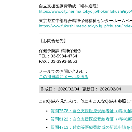
自立支援医療費助成（精神通院）
https://www.city.nerima.tokyo.jp/hokenfukushi/iryo/
東京都立中部総合精神保健福祉センターホームペ
https://www.fukushi.metro.tokyo.lg.jp/chusou/inde
【お問合せ先】
保健予防課 精神保健係
TEL：03-5984-4764
FAX：03-3993-6553
メールでのお問い合わせ：
この担当課にメールを送る
作成日： 2026/02/04
更新日： 2026/02/04
このQ&Aを見た人は、他にもこんなQ&Aも参照し
質問7578：自立支援医療受給者証（精神
質問8122：自立支援医療受給者証（精神
質問4713：難病等医療費助成の新規申請