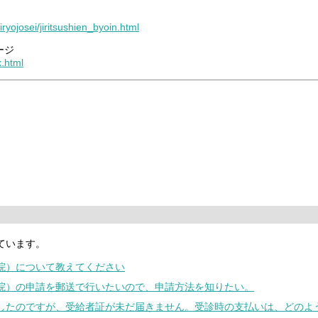
iryojosei/jiritsushien_byoin.html
ージ
x.html
ています。
通院）について教えてください
通院）の申請を郵送で行いたいので、申請方法を知りたい。
をしたのですが、受給者証が未だ届きません。受診時の支払いは、どのよ