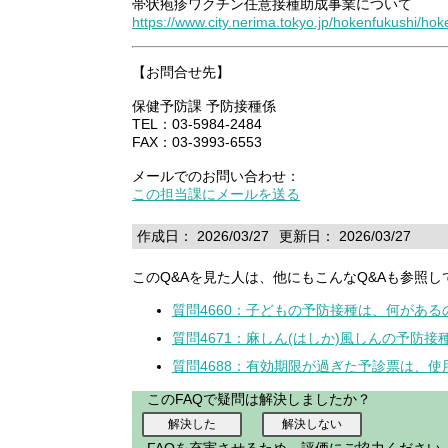
帯状疱疹ワクチン任意接種助成事業について
https://www.city.nerima.tokyo.jp/hokenfukushi/hok
【お問合せ先】
保健予防課 予防接種係
TEL：03-5984-2484
FAX：03-3993-6553
メールでのお問い合わせ：
この担当課にメールを送る
作成日： 2026/03/27
更新日： 2026/03/27
このQ&Aを見た人は、他にもこんなQ&Aも参照し
質問4660：子どもの予防接種は、何がある
質問4671：麻しん(はしか)風しんの予防
質問4688：有効期限が過ぎた予診票は、
このFAQで疑問は解決しましたか？