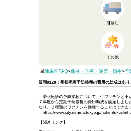
引越し
その他
練馬区FAQ
>
保健・医療・健康・衛生
>
予
質問8128：帯状疱疹予防接種の費用の助成はあり
帯状疱疹の予防接種について、生ワクチンと不活
７年度から定期予防接種の費用助成を開始しました。
なり、２種類のワクチンを接種することはできま
https://www.city.nerima.tokyo.jp/hokenfukushi/ho
【関連リンク】