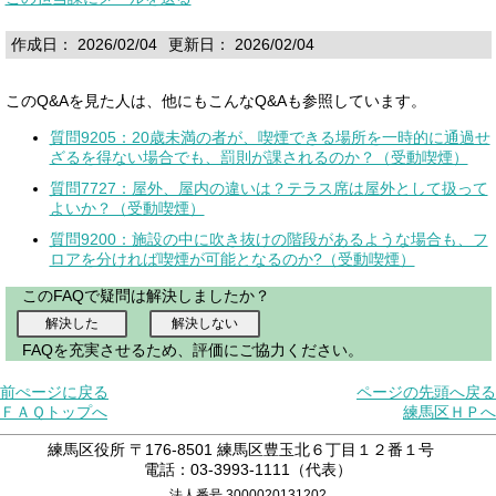
作成日： 2026/02/04
更新日： 2026/02/04
このQ&Aを見た人は、他にもこんなQ&Aも参照しています。
質問9205：20歳未満の者が、喫煙できる場所を一時的に通過せ
ざるを得ない場合でも、罰則が課されるのか？（受動喫煙）
質問7727：屋外、屋内の違いは？テラス席は屋外として扱って
よいか？（受動喫煙）
質問9200：施設の中に吹き抜けの階段があるような場合も、フ
ロアを分ければ喫煙が可能となるのか?（受動喫煙）
このFAQで疑問は解決しましたか？
FAQを充実させるため、評価にご協力ください。
前ぺージに戻る
ページの先頭へ戻る
ＦＡＱトップへ
練馬区ＨＰへ
練馬区役所 〒176-8501 練馬区豊玉北６丁目１２番１号
電話：03-3993-1111（代表）
法人番号 3000020131202