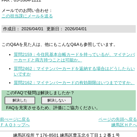
メールでのお問い合わせ：
この担当課にメールを送る
作成日： 2026/04/01
更新日： 2026/04/01
このQ&Aを見た人は、他にもこんなQ&Aも参照しています。
質問2159：今住民基本台帳カードを持っているが、マイナンバ
ーカードと両方持つことは可能か。
質問2462：マイナンバーカードを返納する場合はどうしたらい
いですか
質問2162：マイナンバーカードの有効期限はいつまでですか。
このFAQで疑問は解決しましたか？
FAQを充実させるため、評価にご協力ください。
前ぺージに戻る
ページの先頭へ戻る
ＦＡＱトップへ
練馬区ＨＰへ
練馬区役所 〒176-8501 練馬区豊玉北６丁目１２番１号