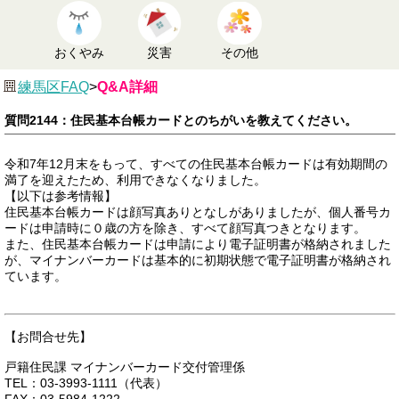
おくやみ
災害
その他
練馬区FAQ
>
Q&A詳細
質問2144：住民基本台帳カードとのちがいを教えてください。
令和7年12月末をもって、すべての住民基本台帳カードは有効期間の
満了を迎えたため、利用できなくなりました。
【以下は参考情報】
住民基本台帳カードは顔写真ありとなしがありましたが、個人番号カ
ードは申請時に０歳の方を除き、すべて顔写真つきとなります。
また、住民基本台帳カードは申請により電子証明書が格納されました
が、マイナンバーカードは基本的に初期状態で電子証明書が格納され
ています。
【お問合せ先】
戸籍住民課 マイナンバーカード交付管理係
TEL：03-3993-1111（代表）
FAX：03-5984-1222