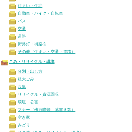
住まい・住宅
自動車・バイク・自転車
バス
交通
道路
街路灯・街路樹
その他（住まい・交通・道路）
ごみ・リサイクル・環境
分別・出し方
粗大ごみ
収集
リサイクル・資源回収
環境・公害
マナー（歩行喫煙、落書き等）
空き家
みどり