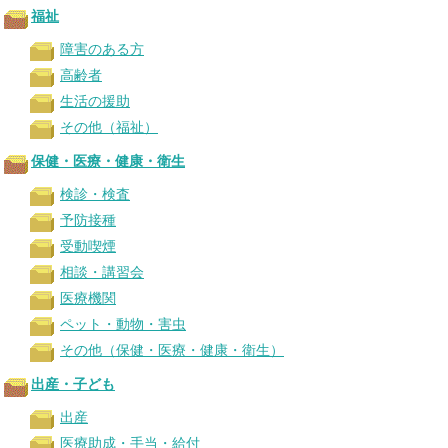
福祉
障害のある方
高齢者
生活の援助
その他（福祉）
保健・医療・健康・衛生
検診・検査
予防接種
受動喫煙
相談・講習会
医療機関
ペット・動物・害虫
その他（保健・医療・健康・衛生）
出産・子ども
出産
医療助成・手当・給付